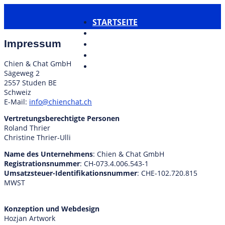
STARTSEITE
HUNDE
Impressum
KATZEN
ÜBER UNS
Chien & Chat GmbH
KONTAKT
Sägeweg 2
2557 Studen BE
Schweiz
E-Mail:
info@chienchat.ch
Vertretungsberechtigte Personen
Roland Thrier
Christine Thrier-Ulli
Name des Unternehmens
: Chien & Chat GmbH
Registrationsnummer
: CH-073.4.006.543-1
Umsatzsteuer-Identifikationsnummer
: CHE-102.720.815
MWST
Konzeption und Webdesign
Hozjan Artwork